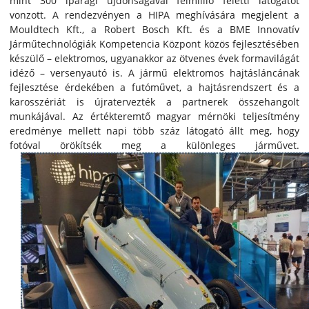
mint 300 iparági újdonságávál félmillió feletti látogatót
vonzott. A rendezvényen a HIPA meghívására megjelent a
Mouldtech Kft., a Robert Bosch Kft. és a BME Innovatív
Járműtechnológiák Kompetencia Központ közös fejlesztésében
készülő – elektromos, ugyanakkor az ötvenes évek formavilágát
idéző – versenyautó is. A jármű elektromos hajtásláncának
fejlesztése érdekében a futóművet, a hajtásrendszert és a
karosszériát is újratervezték a partnerek összehangolt
munkájával. Az értékteremtő magyar mérnöki teljesítmény
eredménye mellett napi több száz látogató állt meg, hogy
fotóval örökítsék meg a különleges járművet.