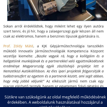
Sokan arról érdeklődtek, hogy miként lehet egy ilyen autóra
szert tenni, és jó hír, hogy a zalaegerszegi gyár készen áll nem
csak az elektromos, hanem a benzines típusok gyártására is.
Prof. Zöldy Máté
, a KJK Gépjárműtechnológia tanszékén
működő Innovatív Járműtechnológiák Kompetencia Központ
vezetője kiemelte:
„Büszke vagyok rá, hogy a kollégáim és a
hallgatóink munkájának és a partnerekkel való együttműködésnek
eredménye Magyarország egyik zászlóshajó projektje lett a
Nemzetközi Autókiállításon. Az éles ipari projektek felgyorsítják a
tudástranszfert az egyetem és a partnerek között, ami segít abban,
hogy még jobbá váljunk!”
Az elkészült jármű nem csak egy
piacon elérhető termék, hanem az egyetemen folyó oktatási és
kutatási feladatokat is szolgálja.
Copyright © 2026 Közlekedésmérnöki és Járműmérnöki Kar