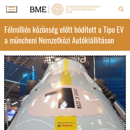
Ugrás
a
tartalomra
Keresése:
Félmilliós közönség előtt hódított a Tipo EV
a müncheni Nemzetközi Autókiállításon