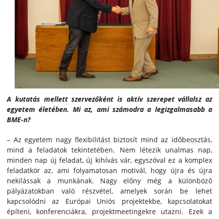
A kutatás mellett szervezőként is aktív szerepet vállalsz az
egyetem életében. Mi az, ami számodra a legizgalmasabb a
BME-n?
– Az egyetem nagy flexibilitást biztosít mind az időbeosztás,
mind a feladatok tekintetében. Nem létezik unalmas nap,
minden nap új feladat, új kihívás vár, egyszóval ez a komplex
feladatkör az, ami folyamatosan motivál, hogy újra és újra
nekilássak a munkának. Nagy előny még a különböző
pályázatokban való részvétel, amelyek során be lehet
kapcsolódni az Európai Uniós projektekbe, kapcsolatokat
építeni, konferenciákra, projektmeetingekre utazni. Ezek a