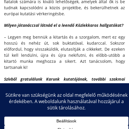
fiatalok számára is kiváló lehetőségek, amelyek által ők is be
tudnak kapcsolódni a közös projektbe, és bekerülhetnek az
európai kutatási vérkeringésbe.
Milyen jótanáccsal látnád el a leendő Közlekkaros hallgatókat?
– Legyen meg bennük a kitartás és a szorgalom, mert ez egy
hosszú és nehéz út, sok buktatóval, kudarccal. Sokszor
előfordul, hogy visszaküldik, elutasítják a cikkeket. De ezeken
túl kell lendülni, újra és újra nekifutni, és előbb-utóbb a
kitartó munka meghozza a sikert. Azt tanácsolom, hogy
tartsanak ki!
Szívből gratulálunk Karunk kutatójának, további szakmai
sikereket kívánunk!
Copyright © 2026 Közlekedésmérnöki és Járműmérnöki Kar
Impresszum