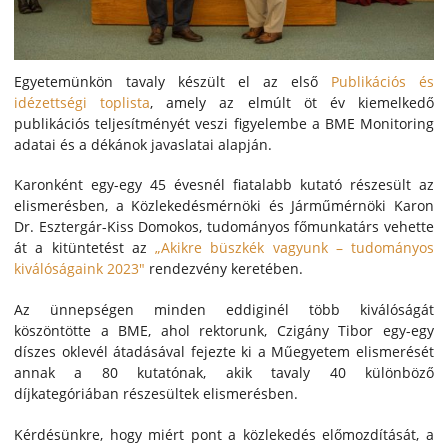
Egyetemünkön tavaly készült el az első
Publikációs és
idézettségi toplista
, amely az elmúlt öt év kiemelkedő
publikációs teljesítményét veszi figyelembe a BME Monitoring
adatai és a dékánok javaslatai alapján.
Karonként egy-egy 45 évesnél fiatalabb kutató részesült az
elismerésben, a Közlekedésmérnöki és Járműmérnöki Karon
Dr. Esztergár-Kiss Domokos, tudományos főmunkatárs vehette
át a kitüntetést az
„Akikre büszkék vagyunk – tudományos
kiválóságaink 2023″
rendezvény keretében.
Az ünnepségen minden eddiginél több kiválóságát
köszöntötte a BME, ahol rektorunk, Czigány Tibor egy-egy
díszes oklevél átadásával fejezte ki a Műegyetem elismerését
annak a 80 kutatónak, akik tavaly 40 különböző
díjkategóriában részesültek elismerésben.
Kérdésünkre, hogy miért pont a közlekedés előmozdítását, a