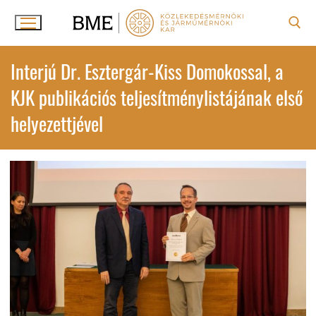
Ugrás
a
tartalomra
Keresése:
Interjú Dr. Esztergár-Kiss Domokossal, a
KJK publikációs teljesítménylistájának első
helyezettjével