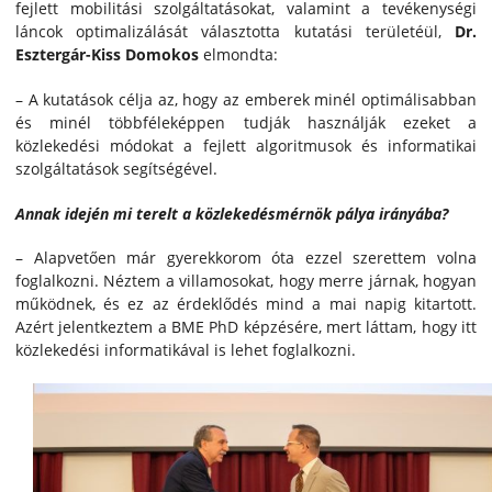
fejlett mobilitási szolgáltatásokat, valamint a tevékenységi
láncok optimalizálását választotta kutatási területéül,
Dr.
Esztergár-Kiss Domokos
elmondta:
– A kutatások célja az, hogy az emberek minél optimálisabban
és minél többféleképpen tudják használják ezeket a
közlekedési módokat a fejlett algoritmusok és informatikai
szolgáltatások segítségével.
Annak idején mi terelt a közlekedésmérnök pálya irányába?
– Alapvetően már gyerekkorom óta ezzel szerettem volna
foglalkozni. Néztem a villamosokat, hogy merre járnak, hogyan
működnek, és ez az érdeklődés mind a mai napig kitartott.
Azért jelentkeztem a BME PhD képzésére, mert láttam, hogy itt
közlekedési informatikával is lehet foglalkozni.