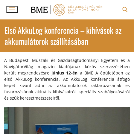
Ugrás
a
tartalomra
Keresése:
Első AkkuLog konferencia – kihívások az
akkumulátorok szállításában
A Budapesti Műszaki és Gazdaságtudományi Egyetem és a
NavigátorVilág magazin kiadójának közös szervezésében
került megrendezésre
június 12-én
a BME A épületében az
első AkkuLog konferencia. Az AkkuLog konferencia átfogó
képet kívánt adni az akkumulátorok raktározásának és
fuvarozásának aktuális kihívásairól, speciális szabályozásáról
és szűk keresztmetszeteiről.