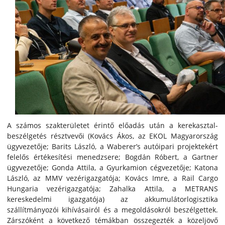
A számos szakterületet érintő előadás után a kerekasztal-
beszélgetés résztvevői (Kovács Ákos, az EKOL Magyarország
ügyvezetője; Barits László, a Waberer’s autóipari projektekért
felelős értékesítési menedzsere; Bogdán Róbert, a Gartner
ügyvezetője; Gonda Attila, a Gyurkamion cégvezetője; Katona
László, az MMV vezérigazgatója; Kovács Imre, a Rail Cargo
Hungaria vezérigazgatója; Zahalka Attila, a METRANS
kereskedelmi igazgatója) az akkumulátorlogisztika
szállítmányozói kihívásairól és a megoldásokról beszélgettek.
Zárszóként a következő témákban összegezték a közeljövő