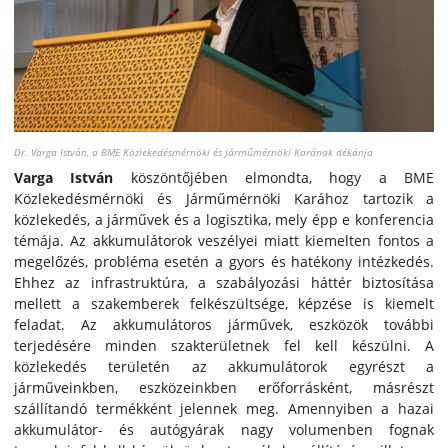
Dr. Varga István, a BME Közlekedésmérnöki és Járműmérnöki Karának dékánja
Varga István
köszöntőjében elmondta, hogy a BME
Közlekedésmérnöki és Járműmérnöki Karához tartozik a
közlekedés, a járművek és a logisztika, mely épp e konferencia
témája. Az akkumulátorok veszélyei miatt kiemelten fontos a
megelőzés, probléma esetén a gyors és hatékony intézkedés.
Ehhez az infrastruktúra, a szabályozási háttér biztosítása
mellett a szakemberek felkészültsége, képzése is kiemelt
feladat. Az akkumulátoros járművek, eszközök további
terjedésére minden szakterületnek fel kell készülni. A
közlekedés területén az akkumulátorok egyrészt a
járműveinkben, eszközeinkben erőforrásként, másrészt
szállítandó termékként jelennek meg. Amennyiben a hazai
akkumulátor- és autógyárak nagy volumenben fognak