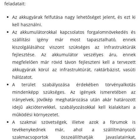
feladatait:
Az akkugyárak felfutása nagy lehetőséget jelent, és ezt ki
kell használni.
Az akkumulátorokkal kapcsolatos forgalomnövekedés és
szállítási igény már most tapasztalható, ennek
kiszolgálásához viszont szükséges az infrastruktúrák
fejlesztése. Az akkumulátor veszélyes áru, ennek
megfelelően már rövid távon fejleszteni kell a tervezett
akkugyárak körül az infrastruktúrát, raktárbázist, vasúti
hálózatot.
A terület szabályozása érdekében törvényalkotás
mindenképp szükséges. Az igények ismeretében az
irányelvek, jövőkép meghatározása után akár határozott
idejű akciótervekkel, szabályozásokkal kell kialakítani a
működési környezetet.
A szakmai szövetségek, illetve azok a fórumok is
tevékenykednek már, ahol a szállítmányozói
szakmacsoportok összeállíthatják javaslatainkat,