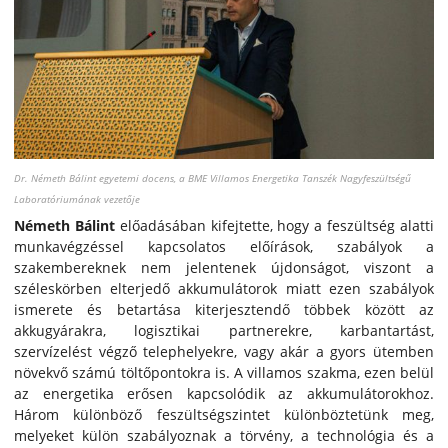
Dr. Németh Bálint egyetemi docens, a BME Villamos Energetika Tanszék Nagyfeszültségű
Laboratóriumának vezetője
Németh Bálint
előadásában kifejtette, hogy a feszültség alatti
munkavégzéssel kapcsolatos előírások, szabályok a
szakembereknek nem jelentenek újdonságot, viszont a
széleskörben elterjedő akkumulátorok miatt ezen szabályok
ismerete és betartása kiterjesztendő többek között az
akkugyárakra, logisztikai partnerekre, karbantartást,
szervízelést végző telephelyekre, vagy akár a gyors ütemben
növekvő számú töltőpontokra is. A villamos szakma, ezen belül
az energetika erősen kapcsolódik az akkumulátorokhoz.
Három különböző feszültségszintet különböztetünk meg,
melyeket külön szabályoznak a törvény, a technológia és a