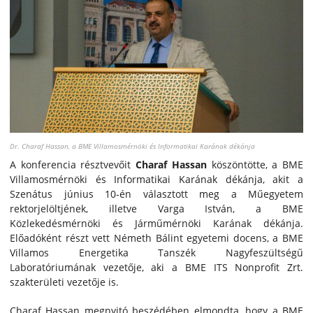
Dr. Charaf Hassan, a BME Villamosmérnöki és Informatikai Karának dékánja
A konferencia résztvevőit
Charaf Hassan
köszöntötte, a BME
Villamosmérnöki és Informatikai Karának dékánja, akit a
Szenátus június 10-én választott meg a Műegyetem
rektorjelöltjének, illetve Varga István, a BME
Közlekedésmérnöki és Járműmérnöki Karának dékánja.
Előadóként részt vett Németh Bálint egyetemi docens, a BME
Villamos Energetika Tanszék Nagyfeszültségű
Laboratóriumának vezetője, aki a BME ITS Nonprofit Zrt.
szakterületi vezetője is.
Charaf Hassan megnyitó beszédében elmondta, hogy a BME