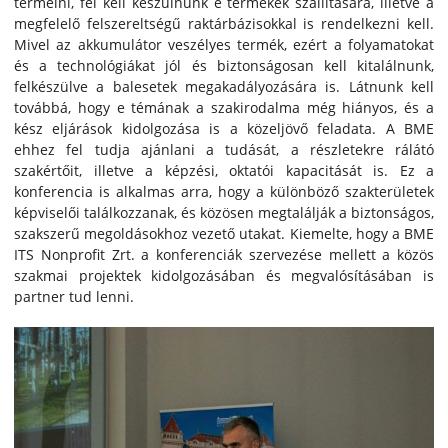
termelni, fel kell készülnünk e termékek szállítására, illetve a
megfelelő felszereltségű raktárbázisokkal is rendelkezni kell.
Mivel az akkumulátor veszélyes termék, ezért a folyamatokat
és a technológiákat jól és biztonságosan kell kitalálnunk,
felkészülve a balesetek megakadályozására is. Látnunk kell
továbbá, hogy e témának a szakirodalma még hiányos, és a
kész eljárások kidolgozása is a közeljövő feladata. A BME
ehhez fel tudja ajánlani a tudását, a részletekre rálátó
szakértőit, illetve a képzési, oktatói kapacitását is. Ez a
konferencia is alkalmas arra, hogy a különböző szakterületek
képviselői találkozzanak, és közösen megtalálják a biztonságos,
szakszerű megoldásokhoz vezető utakat. Kiemelte, hogy a BME
ITS Nonprofit Zrt. a konferenciák szervezése mellett a közös
szakmai projektek kidolgozásában és megvalósításában is
partner tud lenni.