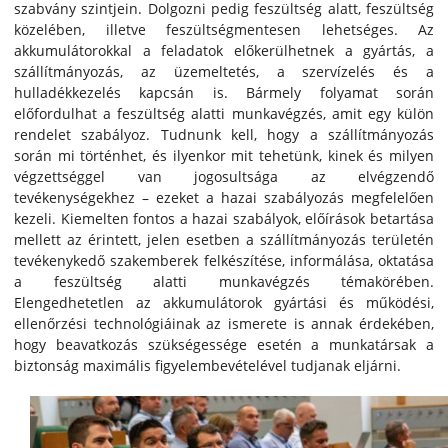
szabvány szintjein. Dolgozni pedig feszültség alatt, feszültség
közelében, illetve feszültségmentesen lehetséges. Az
akkumulátorokkal a feladatok előkerülhetnek a gyártás, a
szállítmányozás, az üzemeltetés, a szervízelés és a
hulladékkezelés kapcsán is. Bármely folyamat során
előfordulhat a feszültség alatti munkavégzés, amit egy külön
rendelet szabályoz. Tudnunk kell, hogy a szállítmányozás
során mi történhet, és ilyenkor mit tehetünk, kinek és milyen
végzettséggel van jogosultsága az elvégzendő
tevékenységekhez – ezeket a hazai szabályozás megfelelően
kezeli. Kiemelten fontos a hazai szabályok, előírások betartása
mellett az érintett, jelen esetben a szállítmányozás területén
tevékenykedő szakemberek felkészítése, informálása, oktatása
a feszültség alatti munkavégzés témakörében.
Elengedhetetlen az akkumulátorok gyártási és működési,
ellenőrzési technológiáinak az ismerete is annak érdekében,
hogy beavatkozás szükségessége esetén a munkatársak a
biztonság maximális figyelembevételével tudjanak eljárni.