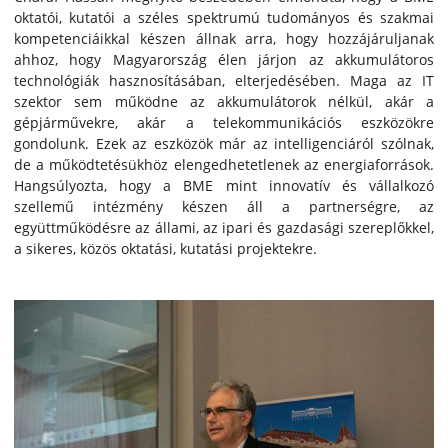
oktatói, kutatói a széles spektrumú tudományos és szakmai
kompetenciáikkal készen állnak arra, hogy hozzájáruljanak
ahhoz, hogy Magyarország élen járjon az akkumulátoros
technológiák hasznosításában, elterjedésében. Maga az IT
szektor sem működne az akkumulátorok nélkül, akár a
gépjárművekre, akár a telekommunikációs eszközökre
gondolunk. Ezek az eszközök már az intelligenciáról szólnak,
de a működtetésükhöz elengedhetetlenek az energiaforrások.
Hangsúlyozta, hogy a BME mint innovatív és vállalkozó
szellemű intézmény készen áll a partnerségre, az
együttműködésre az állami, az ipari és gazdasági szereplőkkel,
a sikeres, közös oktatási, kutatási projektekre.