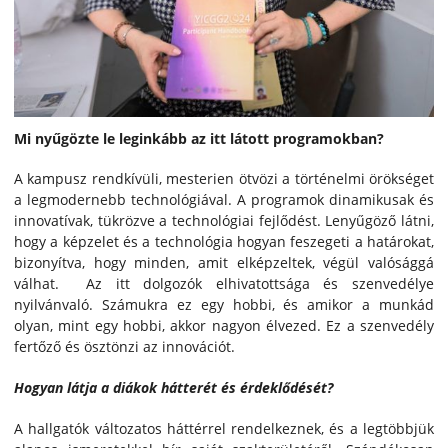
Mi nyűgözte le leginkább az itt látott programokban?
A kampusz rendkívüli, mesterien ötvözi a történelmi örökséget
a legmodernebb technológiával. A programok dinamikusak és
innovatívak, tükrözve a technológiai fejlődést. Lenyűgöző látni,
hogy a képzelet és a technológia hogyan feszegeti a határokat,
bizonyítva, hogy minden, amit elképzeltek, végül valósággá
válhat. Az itt dolgozók elhivatottsága és szenvedélye
nyilvánvaló. Számukra ez egy hobbi, és amikor a munkád
olyan, mint egy hobbi, akkor nagyon élvezed. Ez a szenvedély
fertőző és ösztönzi az innovációt.
Hogyan látja a diákok hátterét és érdeklődését?
A hallgatók változatos háttérrel rendelkeznek, és a legtöbbjük