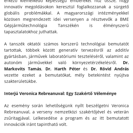
érkező kiemelkedő képességű embereket hoz össze, hogy
innovatív megoldásokon keresztül foglalkozzanak a sürgető
globális problémákkal. A magyarországi intézményekkel
közösen megrendezett idei versenyen a résztvevők a BME
Gépjárműtechnológia Tanszékén is élményszerű
tapasztalatokhoz juthattak.
A tanszék oktatói számos korszerű technológiai bemutatót
tartottak, többek között generatív tervezésről az additív
gyártásban, járművek laboratóriumi teszteléséről, valamint az
autonóm járművekkel való környezetérzékelésről.
Dr.
Markovits Tamás
,
Dr. Harth Péter
és
Dr. Rövid András
vezette ezeket a bemutatókat, mély betekintést nyújtva
szakterületükbe.
Interjú Veronica Rebreanuval: Egy Szakértő Véleménye
Az esemény során lehetőségünk nyílt beszélgetni Veronica
Rebreanuval, a verseny nemzetközi szakértőjével és veterán
zsűritagjával. Lelkesedése a program és az itt bemutatott
innovációk iránt tapintható volt.