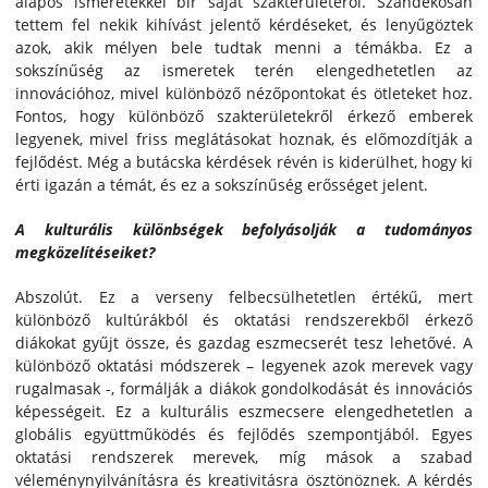
alapos ismeretekkel bír saját szakterületéről. Szándékosan
tettem fel nekik kihívást jelentő kérdéseket, és lenyűgöztek
azok, akik mélyen bele tudtak menni a témákba. Ez a
sokszínűség az ismeretek terén elengedhetetlen az
innovációhoz, mivel különböző nézőpontokat és ötleteket hoz.
Fontos, hogy különböző szakterületekről érkező emberek
legyenek, mivel friss meglátásokat hoznak, és előmozdítják a
fejlődést. Még a butácska kérdések révén is kiderülhet, hogy ki
érti igazán a témát, és ez a sokszínűség erősséget jelent.
A kulturális különbségek befolyásolják a tudományos
megközelítéseiket?
Abszolút. Ez a verseny felbecsülhetetlen értékű, mert
különböző kultúrákból és oktatási rendszerekből érkező
diákokat gyűjt össze, és gazdag eszmecserét tesz lehetővé. A
különböző oktatási módszerek – legyenek azok merevek vagy
rugalmasak -, formálják a diákok gondolkodását és innovációs
képességeit. Ez a kulturális eszmecsere elengedhetetlen a
globális együttműködés és fejlődés szempontjából. Egyes
oktatási rendszerek merevek, míg mások a szabad
véleménynyilvánításra és kreativitásra ösztönöznek. A kérdés