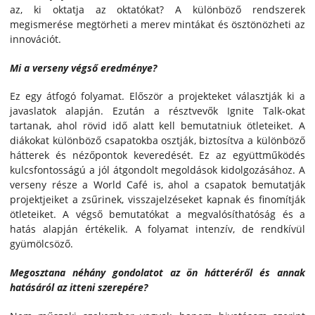
az, ki oktatja az oktatókat? A különböző rendszerek
megismerése megtörheti a merev mintákat és ösztönözheti az
innovációt.
Mi a verseny végső eredménye?
Ez egy átfogó folyamat. Először a projekteket választják ki a
javaslatok alapján. Ezután a résztvevők Ignite Talk-okat
tartanak, ahol rövid idő alatt kell bemutatniuk ötleteiket. A
diákokat különböző csapatokba osztják, biztosítva a különböző
hátterek és nézőpontok keveredését. Ez az együttműködés
kulcsfontosságú a jól átgondolt megoldások kidolgozásához. A
verseny része a World Café is, ahol a csapatok bemutatják
projektjeiket a zsűrinek, visszajelzéseket kapnak és finomítják
ötleteiket. A végső bemutatókat a megvalósíthatóság és a
hatás alapján értékelik. A folyamat intenzív, de rendkívül
gyümölcsöző.
Megosztana néhány gondolatot az ön hátteréről és annak
hatásáról az itteni szerepére?