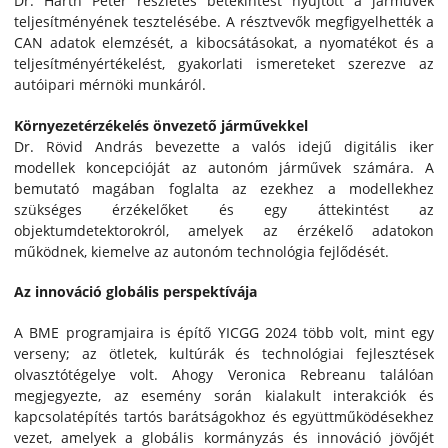
Dr. Harth Péter részletes betekintést nyújtott a járművek
teljesítményének tesztelésébe. A résztvevők megfigyelhették a
CAN adatok elemzését, a kibocsátásokat, a nyomatékot és a
teljesítményértékelést, gyakorlati ismereteket szerezve az
autóipari mérnöki munkáról.
Környezetérzékelés önvezető járművekkel
Dr. Rövid András bevezette a valós idejű digitális iker
modellek koncepcióját az autonóm járművek számára. A
bemutató magában foglalta az ezekhez a modellekhez
szükséges érzékelőket és egy áttekintést az
objektumdetektorokról, amelyek az érzékelő adatokon
működnek, kiemelve az autonóm technológia fejlődését.
Az innováció globális perspektívája
A BME programjaira is építő YICGG 2024 több volt, mint egy
verseny; az ötletek, kultúrák és technológiai fejlesztések
olvasztótégelye volt. Ahogy Veronica Rebreanu találóan
megjegyezte, az esemény során kialakult interakciók és
kapcsolatépítés tartós barátságokhoz és együttműködésekhez
vezet, amelyek a globális kormányzás és innováció jövőjét