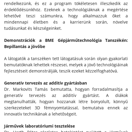
rendelkezünk, és ez a program tökéletesen illeszkedik az
érdeklődésünkhöz. Ezeknek a technológiáknak a megértése
lehetővé teszi számunkra, hogy alkalmazzuk őket a
mindennapi életben és a karrierünk során, növelve
tudásunkat és készségeinket.
Demonstrációk a BME Gépjárműtechnológia Tanszékén:
Bepillantás a jövőbe
A látogatók a tanszéken tett látogatásuk során olyan gyakorlati
bemutatóknak lehettek részesei, melyek a jövő technológiáinak
fejlesztéseit demonstrálják, teszik ezeket kézzelfoghatóvá.
Generatív tervezés az additív gyártásban
Dr. Markovits Tamás bemutatta, hogyan forradalmasítja a
generatív tervezés az additív gyártást. A diákok
megtanulhatták, hogyan hozzanak létre bonyolult, könnyű
szerkezeteket 3D fémnyomtatással, bemutatva ennek az
innovatív technikának a lehetőségeit.
Járművek laboratóriumi tesztelése