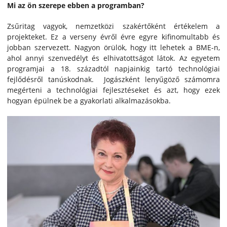
Mi az ön szerepe ebben a programban?
Zsűritag vagyok, nemzetközi szakértőként értékelem a
projekteket. Ez a verseny évről évre egyre kifinomultabb és
jobban szervezett. Nagyon örülök, hogy itt lehetek a BME-n,
ahol annyi szenvedélyt és elhivatottságot látok. Az egyetem
programjai a 18. századtól napjainkig tartó technológiai
fejlődésről tanúskodnak. Jogászként lenyűgöző számomra
megérteni a technológiai fejlesztéseket és azt, hogy ezek
hogyan épülnek be a gyakorlati alkalmazásokba.