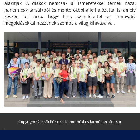
alakítják. A diákok nemcsak új ismeretekkel térnek haza,
hanem egy társaikból és mentorokból álló hálózattal is, amely
készen áll arra, hogy friss szemlélettel és innovatív
megoldásokkal nézzenek szembe a világ kihívásaival.
Copyright © 2026 Közlekedésmérnöki és Járműmérnöki Kar
Impresszum