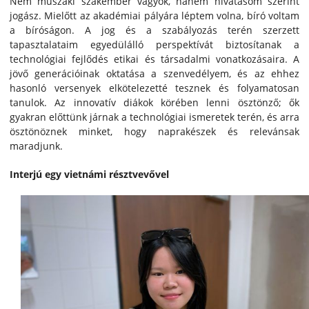
Nem műszaki szakember vagyok, hanem hivatásom szerint
jogász. Mielőtt az akadémiai pályára léptem volna, bíró voltam
a bíróságon. A jog és a szabályozás terén szerzett
tapasztalataim egyedülálló perspektívát biztosítanak a
technológiai fejlődés etikai és társadalmi vonatkozásaira. A
jövő generációinak oktatása a szenvedélyem, és az ehhez
hasonló versenyek elkötelezetté tesznek és folyamatosan
tanulok. Az innovatív diákok körében lenni ösztönző; ők
gyakran előttünk járnak a technológiai ismeretek terén, és arra
ösztönöznek minket, hogy naprakészek és relevánsak
maradjunk.
Interjú egy vietnámi résztvevővel