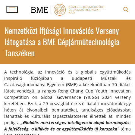
Ugrás
a
tartalomra
Keresése:
Nemzetközi Ifjúsági Innovációs Verseny
látogatása a BME Gépjárműtechnológia
Tanszéken
A technológia, az innováció és a globális együttműködés
inspiráló fúziójában a Budapesti Műszaki és
Gazdaságtudományi Egyetem (BME) a közelmúltban 70 diákot
látott vendégül a rangos Rong Chang Cup Youth Innovation
Competition on Global Governance (YICGG) 2024 verseny
keretében. Ezek a 29 országból érkező fiatal innovátorok egy
héten át élvonalbeli bemutatókat, tanulságos előadásokat
láthattak és kulturális tapasztalatcserét élhettek át, mindez
pedig a
„Globális mesterséges intelligencia alapú kormányzás:
A felelősség, a kihívás és az együttműködés új korszaka”
téma