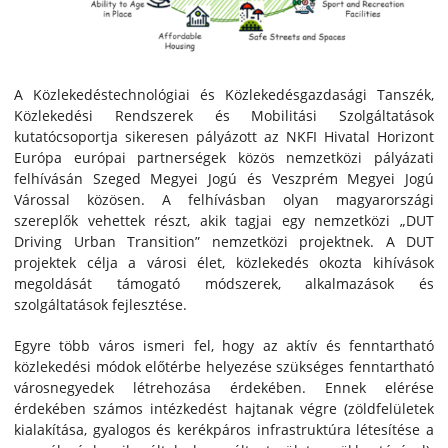
A Közlekedéstechnológiai és Közlekedésgazdasági Tanszék,
Közlekedési Rendszerek és Mobilitási Szolgáltatások
kutatócsoportja sikeresen pályázott az NKFI Hivatal Horizont
Európa európai partnerségek közös nemzetközi pályázati
felhívásán Szeged Megyei Jogú és Veszprém Megyei Jogú
Várossal közösen. A felhívásban olyan magyarországi
szereplők vehettek részt, akik tagjai egy nemzetközi „DUT
Driving Urban Transition” nemzetközi projektnek. A DUT
projektek célja a városi élet, közlekedés okozta kihívások
megoldását támogató módszerek, alkalmazások és
szolgáltatások fejlesztése.
Egyre több város ismeri fel, hogy az aktív és fenntartható
közlekedési módok előtérbe helyezése szükséges fenntartható
városnegyedek létrehozása érdekében. Ennek elérése
érdekében számos intézkedést hajtanak végre (zöldfelületek
kialakítása, gyalogos és kerékpáros infrastruktúra létesítése a