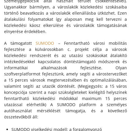
személygépkocsik által használt terület csökkentésével).
Ugyanakkor bármilyen, a városlakók közlekedési szokásaiba
történő beavatkozás a városlakók ellenállásba ütközhet. Ezen
átalakulási folyamatokat így alaposan meg kell tervezni a
közlekedési káosz elkerülése és városlakók támogatásának
elnyerése érdekében.
A támogatott
SUMODO
– Fenntartható városi mobilitás
fejlesztése a külvárosokban c. projekt célja a városok
közlekedési rendszerét és az utazási szokásokat átalakító
intézkedésekkel kapcsolatos döntéstámogató módszerek és
informatikai alkalmazások fejlesztése. Olyan
szoftverplatformot fejlesztünk, amely segíti a várostervezőket
a 15 perces városok megtervezésében és optimalizálásában,
valamint segíti az utazók döntését. (Megjegyzés: a 15 város
koncepciója szerint a napi szükségleteket kielégítő helyszínek
fenntartható közlekedési módokkal maximum 15 perces
utazással elérhetők) A SUMODO platform a személyes
autóhasználat mérséklését támogatja, és a következő
összetevőkből áll:
SUMODO viselkedési modell: a forgalomvonzó