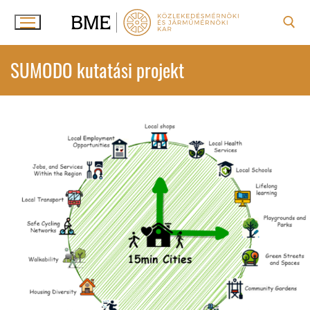
Ugrás
a
tartalomra
Keresése:
SUMODO kutatási projekt