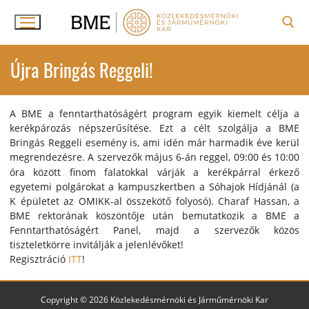
Ugrás
a
tartalomra
Keresése:
Újra Bringás Reggeli!
A BME a fenntarthatóságért program egyik kiemelt célja a
kerékpározás népszerűsítése. Ezt a célt szolgálja a BME
Bringás Reggeli esemény is, ami idén már harmadik éve kerül
megrendezésre.
A szervezők május 6-án reggel, 09:00 és 10:00
óra között finom falatokkal várják a kerékpárral érkező
egyetemi polgárokat a kampuszkertben a Sóhajok Hídjánál (a
K épületet az OMIKK-al összekötő folyosó). Charaf Hassan, a
BME rektorának köszöntője után bemutatkozik a BME a
Fenntarthatóságért Panel, majd a szervezők közös
tiszteletkörre invitálják a jelenlévőket!
Regisztráció
ITT
!
Copyright © 2026 Közlekedésmérnöki és Járműmérnöki Kar