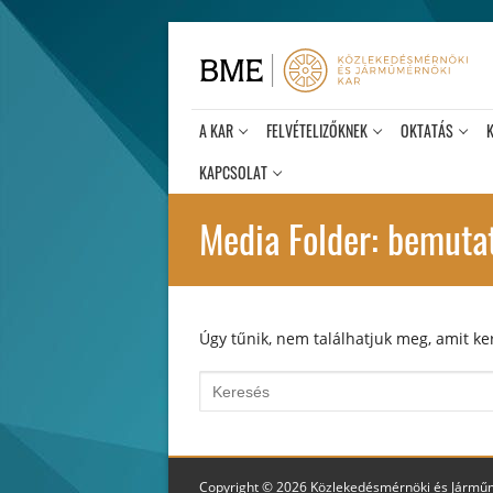
Ugrás
a
tartalomra
A KAR
FELVÉTELIZŐKNEK
OKTATÁS
KAPCSOLAT
Media Folder:
bemuta
Úgy tűnik, nem találhatjuk meg, amit ker
Keresése:
Copyright © 2026 Közlekedésmérnöki és Jármű