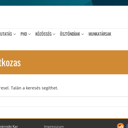
KUTATÁS
PHD
KÖZÖSSÉG
ÖSZTÖNDÍJAK
MUNKATÁRSAK
tkozas
esel. Talán a keresés segíthet.
mérnöki Kar
Impresszum