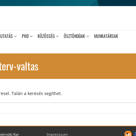
KUTATÁS
PHD
KÖZÖSSÉG
ÖSZTÖNDÍJAK
MUNKATÁRSAK
terv-valtas
esel. Talán a keresés segíthet.
mérnöki Kar
Impresszum