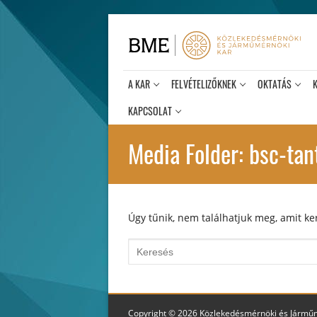
Ugrás
a
tartalomra
A KAR
FELVÉTELIZŐKNEK
OKTATÁS
KAPCSOLAT
Media Folder:
bsc-tan
Úgy tűnik, nem találhatjuk meg, amit ker
Keresése:
Copyright © 2026 Közlekedésmérnöki és Jármű