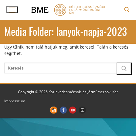
Ugrás
a
tartalomra
Keresése:
Media Folder:
lanyok-napja-2023
Úgy tűnik, nem találhatjuk meg, amit keresel. Talán a keresés
segíthet.
Keresése:
Copyright © 2026 Közlekedésmérnöki és Járműmérnöki Kar
Impresszum