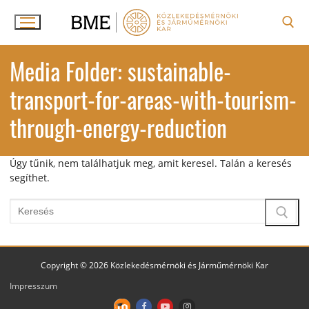
Ugrás
a
tartalomra
Keresése:
Media Folder:
sustainable-
transport-for-areas-with-tourism-
through-energy-reduction
Úgy tűnik, nem találhatjuk meg, amit keresel. Talán a keresés
segíthet.
Keresése:
Copyright © 2026 Közlekedésmérnöki és Járműmérnöki Kar
Impresszum