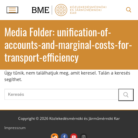
Ugrás
a
tartalomra
Keresése:
Media Folder:
unification-of-
accounts-and-marginal-costs-for-
transport-efficiency
Úgy tűnik, nem találhatjuk meg, amit keresel. Talán a keresés
segíthet.
Keresése:
Copyright © 2026 Közlekedésmérnöki és Járműmérnöki Kar
Impresszum