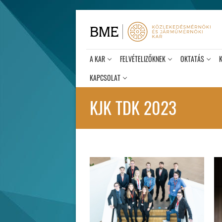
Ugrás
a
tartalomra
A KAR
FELVÉTELIZŐKNEK
OKTATÁS
KAPCSOLAT
KJK TDK 2023