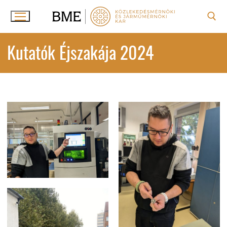
Ugrás
a
tartalomra
Keresése:
Kutatók Éjszakája 2024