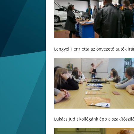
Lengyel Henrietta az önvezető autók ir
Lukács Judit kollégánk épp a szakítószi