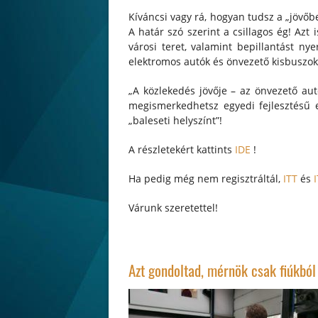
Kíváncsi vagy rá, hogyan tudsz a „jövőb
A határ szó szerint a csillagos ég! Azt
városi teret, valamint bepillantást n
elektromos autók és önvezető kisbuszok
„A közlekedés jövője – az önvezető au
megismerkedhetsz egyedi fejlesztésű 
„baleseti helyszínt”!
A részletekért kattints
IDE
!
Ha pedig még nem regisztráltál,
ITT
és
Várunk szeretettel!
Azt gondoltad, mérnök csak fiúkból