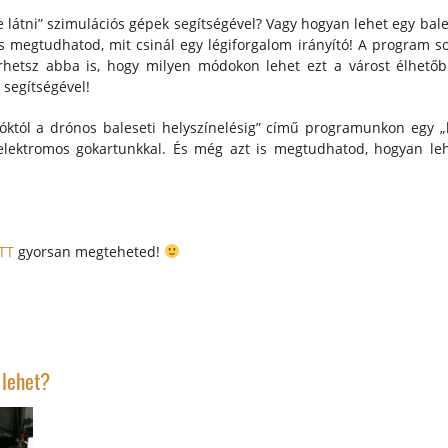
e látni” szimulációs gépek segítségével? Vagy hogyan lehet egy bal
 is megtudhatod, mit csinál egy légiforgalom irányító! A program s
yerhetsz abba is, hogy milyen módokon lehet ezt a várost élhető
 segítségével!
tóktól a drónos baleseti helyszínelésig” című programunkon egy „
elektromos gokartunkkal. És még azt is megtudhatod, hogyan lehe
ITT
gyorsan megteheted!
 lehet?