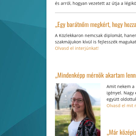
és arról, hogyan vezetett az útja a légik
„Egy barátnőm megkért, hogy hozzak 
A Közlekkaron nemcsak diplomát, hanem
szakmájukon kívül is fejlesszék maguka
Olvasd el interjúnkat!
„Mindenképp mérnök akartam lenni
Amit nekem a K
igényel. Nagy 
együtt oldottu
Olvasd el mit 
„Már középis