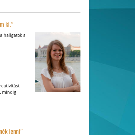
m ki.”
a hallgatók a
eativitást
, mindig
nék lenni”