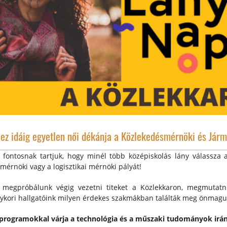
 ez idáig egyetlen női dékánja a Közlekedésmérnöki és Jár
e fontosnak tartjuk, hogy minél több középiskolás lány válassza
érnöki vagy a logisztikai mérnöki pályát!
st megpróbálunk végig vezetni titeket a Közlekkaron, megmutatn
 egykori hallgatóink milyen érdekes szakmákban találták meg önmag
s programokkal várja a technológia és a műszaki tudományok irá