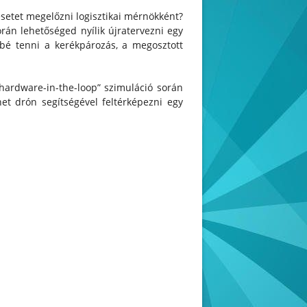
esetet megelőzni logisztikai mérnökként?
orán lehetőséged nyílik újratervezni egy
bbé tenni a kerékpározás, a megosztott
hardware-in-the-loop” szimuláció során
t drón segítségével feltérképezni egy