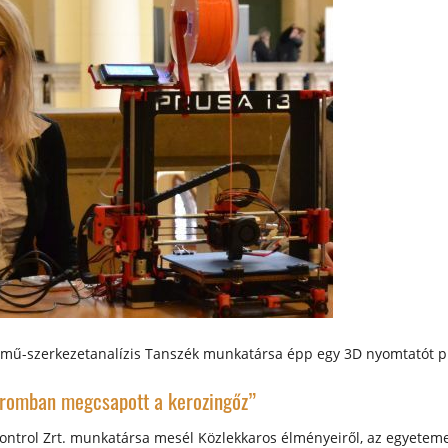
ármű-szerkezetanalízis Tanszék munkatársa épp egy 3D nyomtatót 
oromban megcsapott a kerozingőz”
ontrol Zrt. munkatársa mesél Közlekkaros élményeiről, az egyetem