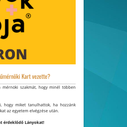
műmérnöki Kart vezette?
 a mérnöki szakmát, hogy minél többen
i, hogy miket tanulhattok, ha hozzánk
ukat az egyetem elvégzése után.
nt érdeklődő Lányokat!