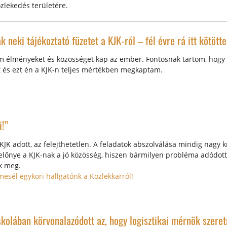
özlekedés területére.
neki tájékoztató füzetet a KJK-ról – fél évre rá itt kötötte
 élményeket és közösséget kap az ember. Fontosnak tartom, hogy 
t és ezt én a KJK-n teljes mértékben megkaptam.
!”
JK adott, az felejthetetlen. A feladatok abszolválása mindig nagy kr
előnye a KJK-nak a jó közösség, hiszen bármilyen probléma adódott
k meg.
mesél egykori hallgatónk a Közlekkarról!
kolában körvonalazódott az, hogy logisztikai mérnök szeret