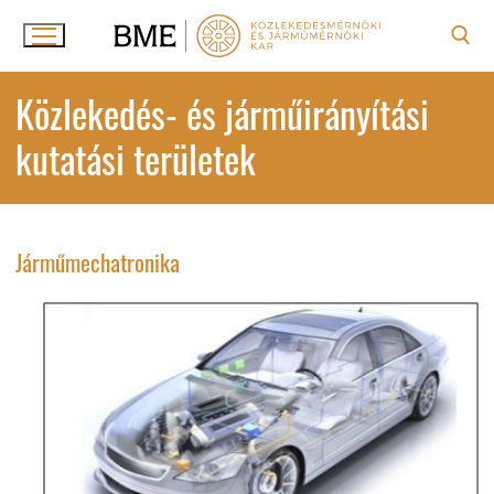
Ugrás
a
tartalomra
Keresése:
Közlekedés- és járműirányítási
kutatási területek
Járműmechatronika