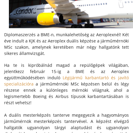
Diplomaszerzés a BME-n, munkalehetőség az Aeroplexnél! Két
éve indult a KJK és az Aeroplex duális képzése a járműmérnöki
MSc szakon, amelynek keretében már négy hallgatónk tett
sikeres államvizsgát.
Ha te is kipróbálnád magad a repülőgépek világában,
jelentkezz február 15-ig a BME és az Aeroplex
együttműködésében induló
Légijármű karbantartó és javító
specializációra
a járműmérnöki MSc képzésen belül és légy
részese ennek a különleges mérnöki világnak, ahol a
legismertebb Boeing és Airbus típusok karbantartásában is
részt vehetsz!
A duális mesterképzés tanterve megegyezik a hagyományos
járműmérnök mesterképzés tantervével. A képzést elvégző
hallgatók ugyanolyan tárgyi alaptudást és ugyanolyan