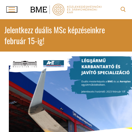
Ugrás
a
tartalomra
Keresése:
Jelentkezz duális MSc képzéseinkre
február 15-ig!