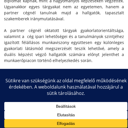
diplomát kapnak, mint a hagyományos képzéseken végzettek.
Ugyanakkor egyes tárgyakat nem az egyetemen, hanem a
partner cégnél tanulnak majd a hallgatók, tapasztalt
szakemberek iránymutatásával.
A partner cégnél oktatott tárgyak gyakorlatorientáltsága,
valamint a cég ipari lehetőségei és a tanulmányok szintjéhez
igazított félállásos munkaviszony együttesen egy különleges
gyakorlati látásmód megszerzését teszik lehetővé, amely a
duális képzést végző hallgatók számára előnyt jelenthet a
munkaerőpiacon történő elhelyezkedés során.
Tudj meg többet a KJK duális képzéseiről és a jelentkezés
módjáról a
duális képzésekről szóló oldalunkon.
Copyright © 2026 Közlekedésmérnöki és Járműmérnöki Kar
Impresszum