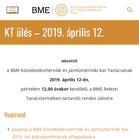
Ugrás
a
tartalomra
Keresése:
KT ülés – 2019. április 12.
MEGHÍVÓ
a BME Közlekedésmérnöki és Járműmérnöki Kar Tanácsának
2019. április 12-én,
pénteken
12.00 órakor
kezdődő, a BME Rektori
Tanácstermében tartandó rendes ülésére
Napirend
Javaslat a BME Közlekedésmérnöki és Járműmérnöki Kar
2019. évi költségvetésének elfogadására