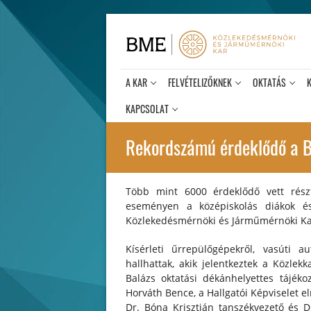
Ugrás
a
tartalomra
A KAR
FELVÉTELIZŐKNEK
OKTATÁS
KAPCSOLAT
Rekordszámú érdeklődő a B
Több mint 6000 érdeklődő vett rés
eseményen a középiskolás diákok é
Közlekedésmérnöki és Járműmérnöki Kar
Kísérleti űrrepülőgépekről, vasúti a
hallhattak, akik jelentkeztek a Közlek
Balázs oktatási dékánhelyettes tájékoz
Horváth Bence, a Hallgatói Képviselet el
Dr. Bóna Krisztián tanszékvezető és 