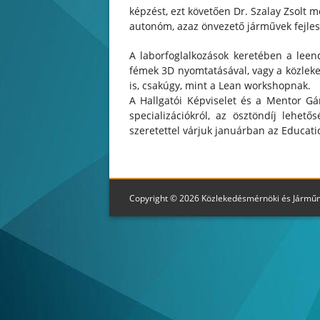
képzést, ezt követően Dr. Szalay Zsolt m
autonóm, azaz önvezető járművek fejles
A laborfoglalkozások keretében a lee
fémek 3D nyomtatásával, vagy a közleke
is, csakúgy, mint a Lean workshopnak.
A Hallgatói Képviselet és a Mentor Gár
specializációkról, az ösztöndíj lehe
szeretettel várjuk januárban az Educati
Copyright © 2026 Közlekedésmérnöki és Jármű