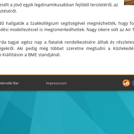
esélt a jövő egyik legdinamikusabban fejlődő területéről, az
ztéséről.
ndő hallgatók a Szakkollégium segítségével megnézhették, hogy f
dési modellezéssel is megismerkedhettek. Nagy sikere volt az Air
da tagjai egész nap a fiatalok rendelkezésére álltak és részlete
tőségekről. Aki pedig még többet szeretne megtudni a Közleked
o Kiállításon a BME standjánál.
mérnöki Kar
Impresszum