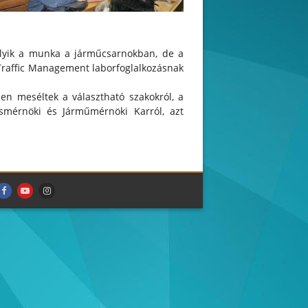
olyik a munka a járműcsarnokban, de a
 Traffic Management laborfoglalkozásnak
sen meséltek a választható szakokról, a
ésmérnöki és Járműmérnöki Karról, azt