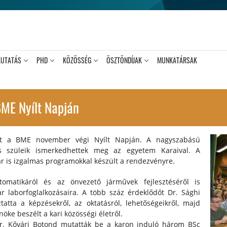
KUTATÁS
PHD
KÖZÖSSÉG
ÖSZTÖNDÍJAK
MUNKATÁRSAK
ME Nyílt Napján
zt a BME november végi Nyílt Napján. A nagyszabású
s szüleik ismerkedhettek meg az egyetem Karaival. A
 is izgalmas programokkal készült a rendezvényre.
utomatikáról és az önvezető járművek fejlesztéséről is
kar laborfoglalkozásaira. A több száz érdeklődőt Dr. Sághi
tatta a képzésekről, az oktatásról, lehetőségeikről, majd
nöke beszélt a kari közösségi életről.
Dr. Kővári Botond mutatták be a karon induló három BSc