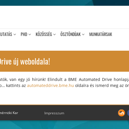
KUTATÁS
PHD
KÖZÖSSÉG
ÖSZTÖNDÍJAK
MUNKATÁRSAK
rive új weboldala!
ók, van egy jó hírünk! Elindult a BME Automated Drive honlapja!
bb… kattints az
automateddrive.bme.hu
oldalra és ismerd meg az ön
mérnöki Kar
Impresszum