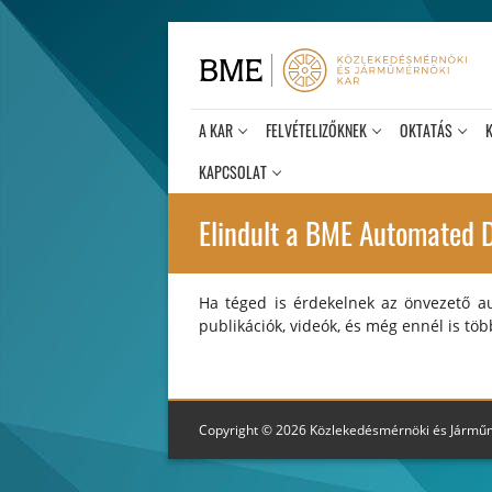
Ugrás
a
tartalomra
A KAR
FELVÉTELIZŐKNEK
OKTATÁS
KAPCSOLAT
Elindult a BME Automated D
Ha téged is érdekelnek az önvezető aut
publikációk, videók, és még ennél is tö
Copyright © 2026 Közlekedésmérnöki és Jármű