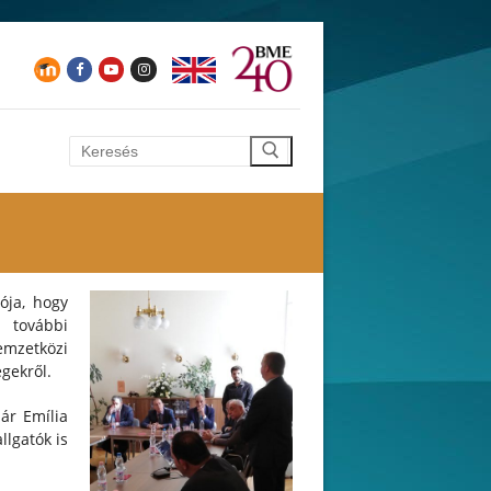
Keresése:
ója, hogy
 további
mzetközi
gekről.
ár Emília
lgatók is