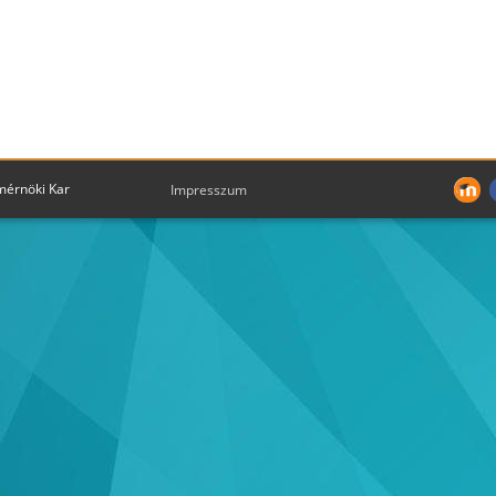
mérnöki Kar
Impresszum