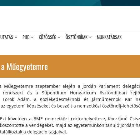
KUTATÁS
PHD
KÖZÖSSÉG
ÖSZTÖNDÍJAK
MUNKATÁRSAK
t a Műegyetemre
 a Műegyetemre szeptember elején a Jordán Parlament delegáci
i rendszert és a Stipendium Hungaricum ösztöndíjban rejlő
nt Török Ádám, a Közlekedésmérnöki és Járműmérnöki Kar ne
 az egyetemi képzéseket és beszélt a nemzetközi ösztöndíj-lehetősé
Ezt követően a BME nemzetközi rektorhelyettese, Koczkáné Csisz
köszöntötte a vendégeket, majd az egyetemünkön tanuló jordán hal
találkoztak a delegáció tagjaival.