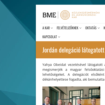
Ugrás
a
tartalomra
A KAR
FELVÉTELIZŐKNEK
OKTATÁS
KAPCSOLAT
Jordán delegáció látogatot
Yahya Obeidat vezetésével látogatott
megismerjék a magyar felsőoktatás
lehetőségeket. A delegációt elsőké
dékánhelyettese fogadta, aki bemutatta