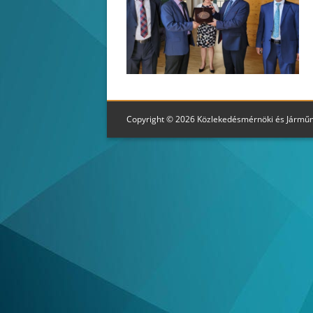
Copyright © 2026 Közlekedésmérnöki és Jármű