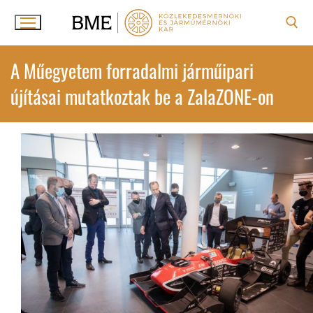
Ugrás
a
tartalomra
Keresése:
A Műegyetem forradalmi járműipari
újításai mutatkoztak be a ZalaZONE-on