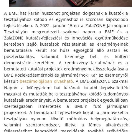
A BME hat karán huszonöt projekten dolgoznak a kutatók a
tesztpályához kötődő és egymáshoz is szorosan kapcsolódó
fejlesztéseken. A 2022. január 15-én a ZalaZONE Járműipari
Tesztpályán megrendezett szakmai napon a BME és a
ZalaZONE kutatás-fejlesztési és innovációs együttműködése
keretében zajló kutatások részleteinek és eredményeinek
bemutatására került sor húsz egységből álló asztali és
poszterkiállítás, valamint tizennégy bel- és kültéri
demonstráció keretében. A rendezvény tartalmának és a
bemutatott kutatási projektek eredményeinek összefoglalása a
BME Közlekedésmérnöki és Járműmérnöki Kar az eseményről
készült
beszámolójában olvasható
.
A BME-ZalaZONE Szakmai
Napon a Műegyetem hat karának kutatói képviseltették
magukat és mutatták be a tesztpályához kötődő tudományos
kutatásaik eredményeit. A bemutatott projektek egyedülállóan
szerteágazóan ismertették a BME-n futó járműipari
projekteket. A bemutatott fejlesztések között a járműveket a
tesztpályán nyomon követő műholdas helymeghatározás,
valamint szenzorrendszer, illetve a fémes alkatrészek
fejlesztéséhez kapcsolódó megoldások, továbbá szélvédőre