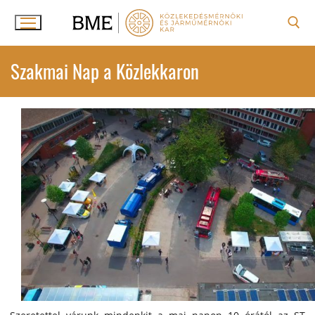
Ugrás
a
tartalomra
Keresése:
Szakmai Nap a Közlekkaron