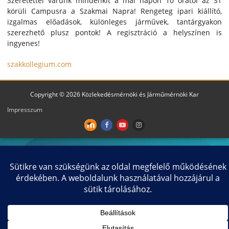
Szeretettel várunk mindenkit a mai napon 10 órától az ST
körüli Campusra a Szakmai Napra! Rengeteg ipari kiállító,
izgalmas előadások, különleges járművek, tantárgyakon
szerezhető plusz pontok! A regisztráció a helyszínen is
ingyenes!
szakkollegium.com
Copyright © 2026 Közlekedésmérnöki és Járműmérnöki Kar
Impresszum