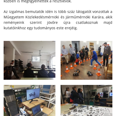
közben is megfigyelhették a résztvevők.
Az izgalmas bemutatók idén is több száz látogatót vonzottak a
Műegyetem Közlekedésmérnöki és Járműmérnöki Karára, akik
reményeink szerint jövőre újra csatlakoznak majd
kutatóinkhoz egy tudományos este erejéig.