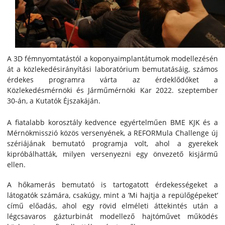
A 3D fémnyomtatástól a koponyaimplantátumok modellezésén
át a közlekedésirányítási laboratórium bemutatásáig, számos
érdekes programra várta az érdeklődőket a
Közlekedésmérnöki és Járműmérnöki Kar 2022. szeptember
30-án, a Kutatók Éjszakáján.
A fiatalabb korosztály kedvence egyértelműen BME KJK és a
Mérnökmisszió közös versenyének, a REFORMula Challenge új
szériájának bemutató programja volt, ahol a gyerekek
kipróbálhatták, milyen versenyezni egy önvezető kisjármű
ellen.
A hőkamerás bemutató is tartogatott érdekességeket a
látogatók számára, csakúgy, mint a ’Mi hajtja a repülőgépeket’
című előadás, ahol egy rövid elméleti áttekintés után a
légcsavaros gázturbinát modellező hajtóművet működés