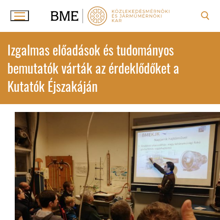
Ugrás
a
tartalomra
Keresése:
Izgalmas előadások és tudományos
bemutatók várták az érdeklődőket a
Kutatók Éjszakáján