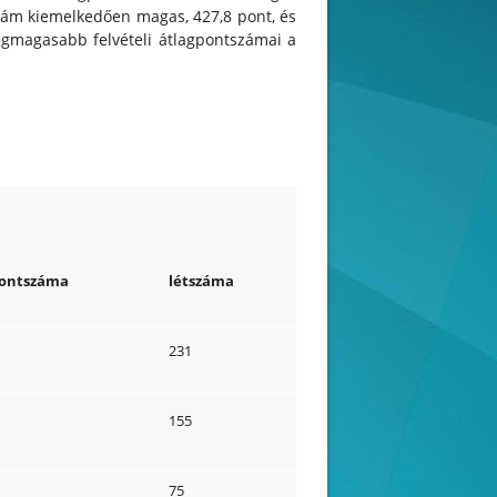
szám kiemelkedően magas, 427,8 pont, és
legmagasabb felvételi átlagpontszámai a
pontszáma
létszáma
231
155
75