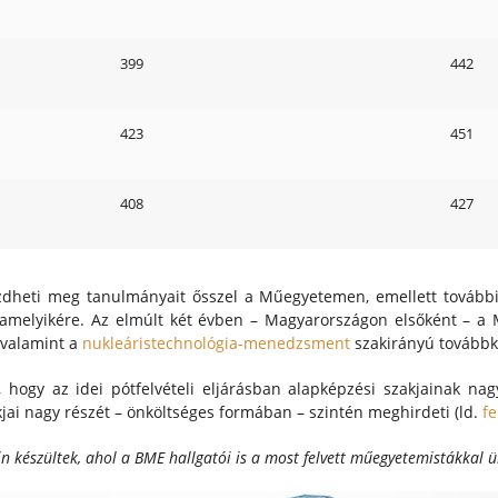
399
442
423
451
408
427
dheti meg tanulmányait ősszel a Műegyetemen, emellett további 
amelyikére. Az elmúlt két évben – Magyarországon elsőként – a
 valamint a
nukleáristechnológia-menedzsment
szakirányú továbbk
, hogy az idei pótfelvételi eljárásban alapképzési szakjainak nag
jai nagy részét – önköltséges formában – szintén meghirdeti (ld.
fe
tin készültek, ahol a BME hallgatói is a most felvett műegyetemistákkal 