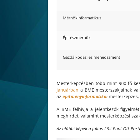
Mérnökinformatikus
Építészmérnök
Gazdálkodási és menedzsment
Mesterképzésben több mint 900 fő kez
januárban
a BME mesterszakjainak val
az
építményinformatikai
mesterképzés,
A BME felhívja a jelentkezők figyelmét
meghirdet, valamint mesterképzési szak
Az alábbi képek a július 26-i Pont Ott Par