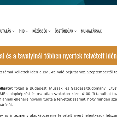
KUTATÁS
PHD
KÖZÖSSÉG
ÖSZTÖNDÍJAK
MUNKATÁRSAK
és a tavalyinál többen nyertek felvételt id
számai kellettek idén a BME-re való bejutáshoz. Szeptembertől t
llgatót
fogad a Budapesti Műszaki és Gazdaságtudományi Egye
ME-s alapképzési és osztatlan szakokon közel 4100 fő tanulhat to
annak ellenére növelni tudta a felvettek számát, hogy minden sza
várását.
ogy az intézmény alapképzéseire felvételt nyert jelentkezők lét