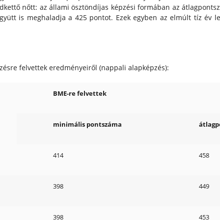
kettő nőtt: az állami ösztöndíjas képzési formában az átlagpont
gyütt is meghaladja a 425 pontot. Ezek egyben az elmúlt tíz év 
zésre felvettek eredményeiről (nappali alapképzés):
BME-re felvettek
minimális pontszáma
átlag
414
458
398
449
398
453