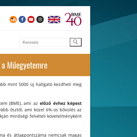
Keresése:
én a Műegyetemre
öbb mint 5000 új hallgató kezdheti meg
tem (BME), ami az
előző évhez képest
vább ősztől, ami közel 6%-os bővülés az
kján minőségi felvételi követelményként
száma és átlagpontszáma nemcsak magas