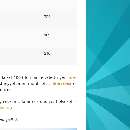
724
105
216
közel 1000 fő már felvételt nyert
idén
 Műegyetemen indult el az
űrmérnök
és
épzés.
y részén állami ösztöndíjas helyeket is
lvi.hu
).
ünnepeltek.