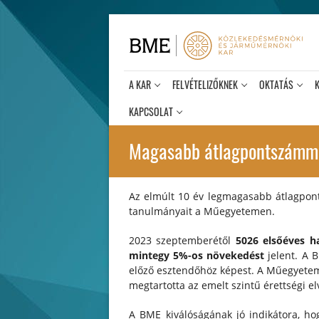
Ugrás
a
tartalomra
A KAR
FELVÉTELIZŐKNEK
OKTATÁS
KAPCSOLAT
Magasabb átlagpontszámmal 
Az elmúlt 10 év legmagasabb átlagpont
tanulmányait a Műegyetemen.
2023 szeptemberétől
5026 elsőéves ha
mintegy 5%-os növekedést
jelent. A B
előző esztendőhöz képest. A Műegyetem 
megtartotta az emelt szintű érettségi el
A BME kiválóságának jó indikátora, h