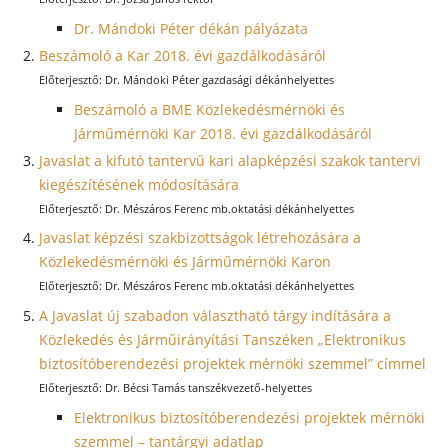
Dr. Mándoki Péter dékán pályázata
Beszámoló a Kar 2018. évi gazdálkodásáról
Dr. Mándoki Péter gazdasági dékánhelyettes
Beszámoló a BME Közlekedésmérnöki és
Járműmérnöki Kar 2018. évi gazdálkodásáról
Javaslat a kifutó tantervű kari alapképzési szakok tantervi
kiegészítésének módosítására
Dr. Mészáros Ferenc mb.oktatási dékánhelyettes
Javaslat képzési szakbizottságok létrehozására a
Közlekedésmérnöki és Járműmérnöki Karon
Dr. Mészáros Ferenc mb.oktatási dékánhelyettes
A Javaslat új szabadon választható tárgy indítására a
Közlekedés és Járműirányítási Tanszéken „Elektronikus
biztosítóberendezési projektek mérnöki szemmel” címmel
Dr. Bécsi Tamás tanszékvezető-helyettes
Elektronikus biztosítóberendezési projektek mérnöki
szemmel – tantárgyi adatlap