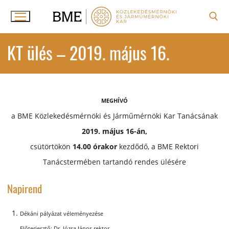
Ugrás
a
tartalomra
Keresése:
KT ülés – 2019. május 16.
MEGHÍVÓ
a BME Közlekedésmérnöki és Járműmérnöki Kar Tanácsának
2019. május 16-án,
csütörtökön
14.00 órakor
kezdődő, a BME Rektori
Tanácstermében tartandó rendes ülésére
Napirend
Dékáni pályázat véleményezése
Dr. Józsa János rektor