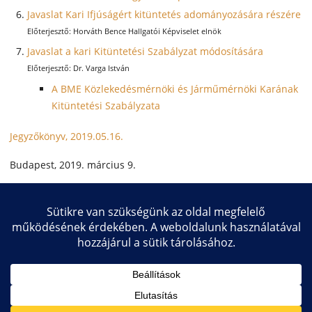
Javaslat Kari Ifjúságért kitüntetés adományozására részére
Horváth Bence Hallgatói Képviselet elnök
Javaslat a kari Kitüntetési Szabályzat módosítására
Dr. Varga István
A BME Közlekedésmérnöki és Járműmérnöki Karának
Kitüntetési Szabályzata
Jegyzőkönyv, 2019.05.16.
Budapest, 2019. március 9.
Dr. Varga István
dékán
Copyright © 2026 Közlekedésmérnöki és Járműmérnöki Kar
Impresszum