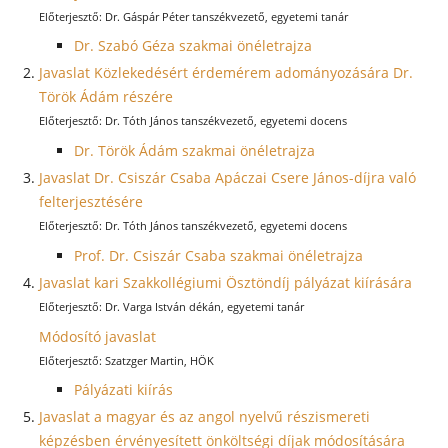
Dr. Gáspár Péter tanszékvezető, egyetemi tanár
Dr. Szabó Géza szakmai önéletrajza
Javaslat Közlekedésért érdemérem adományozására Dr.
Török Ádám részére
Dr. Tóth János tanszékvezető, egyetemi docens
Dr. Török Ádám szakmai önéletrajza
Javaslat Dr. Csiszár Csaba Apáczai Csere János-díjra való
felterjesztésére
Dr. Tóth János tanszékvezető, egyetemi docens
Prof. Dr. Csiszár Csaba szakmai önéletrajza
Javaslat kari Szakkollégiumi Ösztöndíj pályázat kiírására
Dr. Varga István dékán, egyetemi tanár
Módosító javaslat
Szatzger Martin, HÖK
Pályázati kiírás
Javaslat a magyar és az angol nyelvű részismereti
képzésben érvényesített önköltségi díjak módosítására