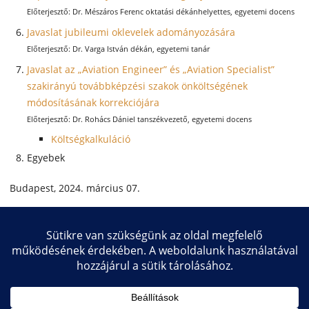
Dr. Mészáros Ferenc oktatási dékánhelyettes, egyetemi docens
Javaslat jubileumi oklevelek adományozására
Dr. Varga István dékán, egyetemi tanár
Javaslat az „Aviation Engineer” és „Aviation Specialist”
szakirányú továbbképzési szakok önköltségének
módosításának korrekciójára
Dr. Rohács Dániel tanszékvezető, egyetemi docens
Költségkalkuláció
Egyebek
Budapest, 2024. március 07.
Dr. Varga István
dékán
Copyright © 2026 Közlekedésmérnöki és Járműmérnöki Kar