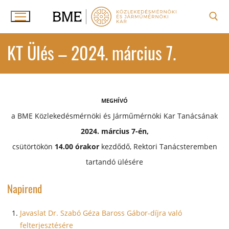
Ugrás
a
tartalomra
Keresése:
KT Ülés – 2024. március 7.
MEGHÍVÓ
a BME Közlekedésmérnöki és Járműmérnöki Kar Tanácsának
2024. március 7-én,
csütörtökön
14.00 órakor
kezdődő, Rektori Tanácsteremben
tartandó ülésére
Napirend
Javaslat Dr. Szabó Géza Baross Gábor-díjra való
felterjesztésére