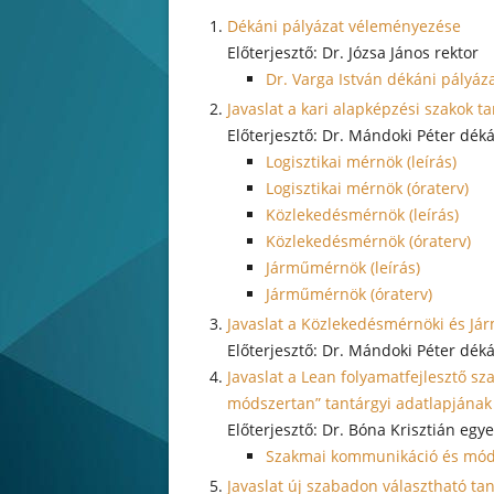
Dékáni pályázat véleményezése
Dr. Józsa János rektor
Dr. Varga István dékáni pályáz
Javaslat a kari alapképzési szakok 
Dr. Mándoki Péter dék
Logisztikai mérnök (leírás)
Logisztikai mérnök (óraterv)
Közlekedésmérnök (leírás)
Közlekedésmérnök (óraterv)
Járműmérnök (leírás)
Járműmérnök (óraterv)
Javaslat a Közlekedésmérnöki és Já
Dr. Mándoki Péter dék
Javaslat a Lean folyamatfejlesztő 
módszertan” tantárgyi adatlapjána
Dr. Bóna Krisztián egye
Szakmai kommunikáció és móds
Javaslat új szabadon választható t