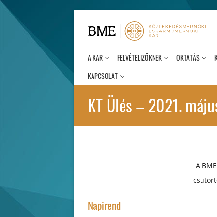
Ugrás
a
tartalomra
A KAR
FELVÉTELIZŐKNEK
OKTATÁS
KAPCSOLAT
KT Ülés – 2021. máju
A BME
csütör
Napirend