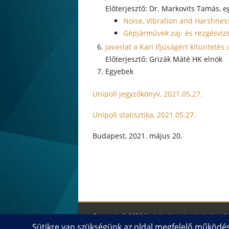
Dr. Markovits Tamás, e
Noise, Vibration and Harshness
Gépjárművek zaj- és rezgésvizs
Javaslat a Kari Ifjúságért kitüntet
Grizák Máté HK elnök
Egyebek
Unipoll jegyzőkönyv, 2021.05.27.
Unipoll statisztika, 2021.05.27.
Budapest, 2021. május 20.
Copyright © 2026 Közlekedésmérnöki és Jármű