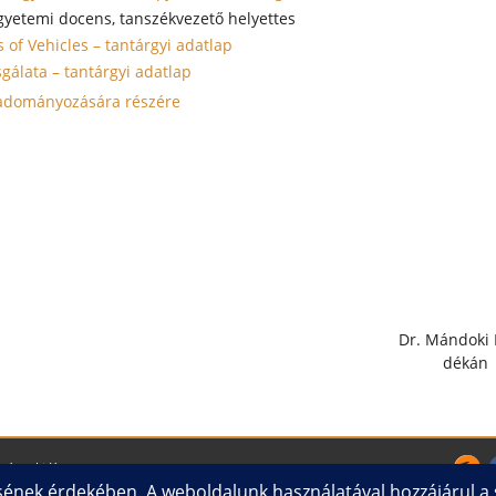
gyetemi docens, tanszékvezető helyettes
 of Vehicles – tantárgyi adatlap
gálata – tantárgyi adatlap
és adományozására részére
Dr. Mándoki 
dékán
mérnöki Kar
Impresszum