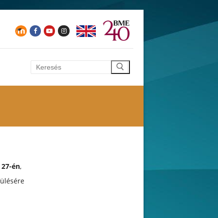
Keresése:
 27-én
,
ülésére