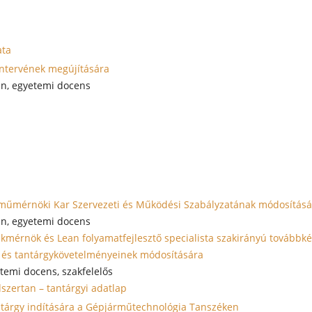
ata
tantervének megújítására
án, egyetemi docens
rműmérnöki Kar Szervezeti és Működési Szabályzatának módosításá
án, egyetemi docens
szakmérnök és Lean folyamatfejlesztő specialista szakirányú továb
k és tantárgykövetelményeinek módosítására
temi docens, szakfelelős
zertan – tantárgyi adatlap
antárgy indítására a Gépjárműtechnológia Tanszéken