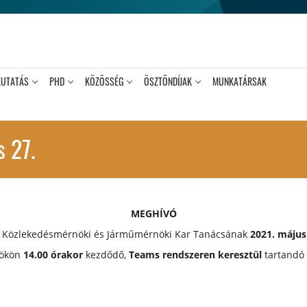
KUTATÁS
PHD
KÖZÖSSÉG
ÖSZTÖNDÍJAK
MUNKATÁRSAK
s 27.
MEGHÍVÓ
 Közlekedésmérnöki és Járműmérnöki Kar Tanácsának
2021. május
tökön
14.00 órakor
kezdődő,
Teams rendszeren keresztül
tartandó 