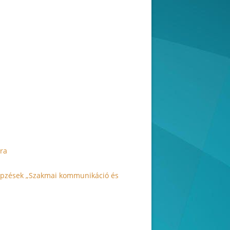
ra
bképzések „Szakmai kommunikáció és