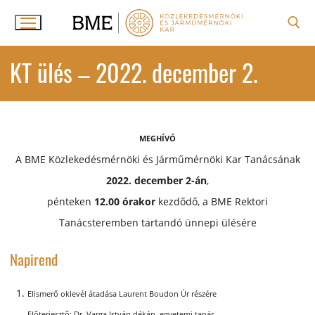
Ugrás
a
tartalomra
Keresése:
KT ülés – 2022. december 2.
MEGHÍVÓ
A BME Közlekedésmérnöki és Járműmérnöki Kar Tanácsának
2022. december 2-án
,
pénteken
12.00 órakor
kezdődő, a BME Rektori
Tanácsteremben tartandó ünnepi ülésére
Napirend
Elismerő oklevél átadása Laurent Boudon Úr részére
Dr. Varga István dékán, egyetemi tanár