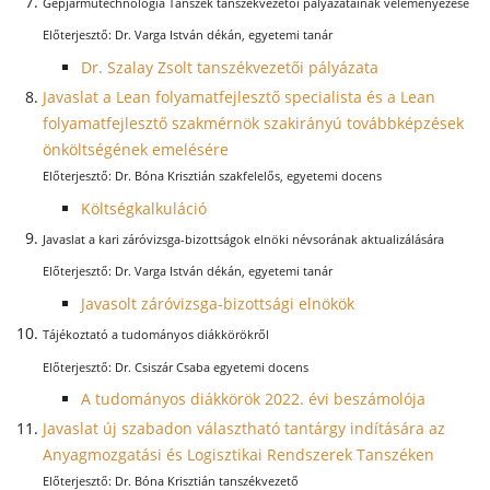
Gépjárműtechnológia Tanszék tanszékvezetői pályázatainak véleményezése
Dr. Varga István dékán, egyetemi tanár
Dr. Szalay Zsolt tanszékvezetői pályázata
Javaslat a Lean folyamatfejlesztő specialista és a Lean
folyamatfejlesztő szakmérnök szakirányú továbbképzések
önköltségének emelésére
Dr. Bóna Krisztián szakfelelős, egyetemi docens
Költségkalkuláció
Javaslat a kari záróvizsga-bizottságok elnöki névsorának aktualizálására
Dr. Varga István dékán, egyetemi tanár
Javasolt záróvizsga-bizottsági elnökök
Tájékoztató a tudományos diákkörökről
Dr. Csiszár Csaba egyetemi docens
A tudományos diákkörök 2022. évi beszámolója
Javaslat új szabadon választható tantárgy indítására az
Anyagmozgatási és Logisztikai Rendszerek Tanszéken
Dr. Bóna Krisztián tanszékvezető